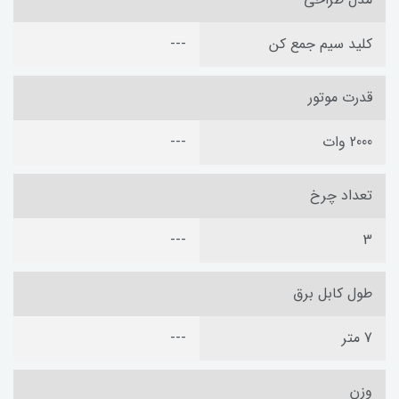
کلید سیم جمع کن
---
قدرت موتور
2000 وات
---
تعداد چرخ
---
3
طول کابل برق
7 متر
---
وزن