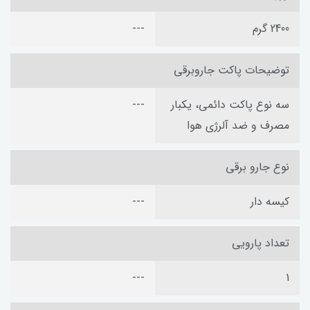
2400 گرم
---
توضیحات پاکت جاروبرقی
سه نوع پاکت دائمی، یکبار
---
مصرف و ضد آلرژی هوا
نوع جارو برقی
کیسه دار
---
تعداد پارویی
---
1