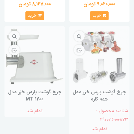
9,020,000 تومان
8,127,000 تومان
خرید
خرید
چرخ گوشت پارس خزر مدل
چرخ گوشت پارس خزر مدل
همه کاره
MT-1200
شناسه محصول :
تمام شد
2900016000873
تمام شد