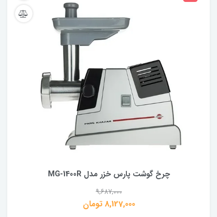
چرخ گوشت پارس خزر مدل MG-1400R
9,687,000
8,127,000 تومان