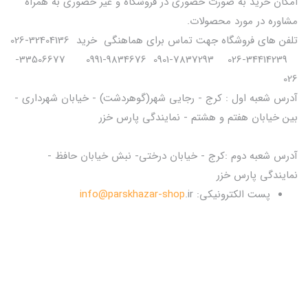
امکان خرید به صورت حضوری در فروشگاه و غیر حضوری به همراه
مشاوره در مورد محصولات.
تلفن های فروشگاه جهت تماس برای هماهنگی خرید 32404136-026
34414239-026 7837293-0901 9834676-0991 33506677-
026
آدرس شعبه اول : کرج - رجایی شهر(گوهردشت) - خیابان شهرداری -
بین خیابان هفتم و هشتم - نمایندگی پارس خزر
آدرس شعبه دوم :کرج - خیابان درختی- نبش خیابان حافظ -
نمایندگی پارس خزر
پست الکترونیکی:
.ir
info@parskhazar-shop