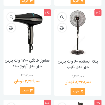
خرید
خرید
24٪
10٪
سشوار خانگی 1700 وات پارس
پنکه ایستاده ۶۰ وات پارس
خزر مدل آرکواز 2100
خزر مدل ثايب
4,289,000
9,222,000
3,269,000 تومان
8,368,000 تومان
خرید
خرید
18٪
22٪