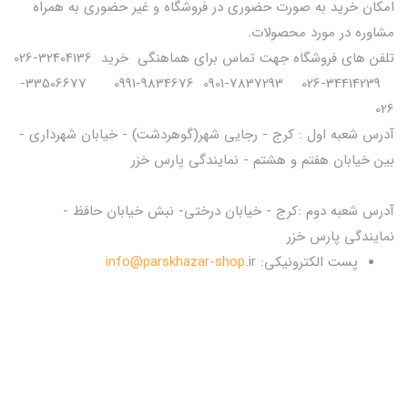
امکان خرید به صورت حضوری در فروشگاه و غیر حضوری به همراه
مشاوره در مورد محصولات.
تلفن های فروشگاه جهت تماس برای هماهنگی خرید 32404136-026
34414239-026 7837293-0901 9834676-0991 33506677-
026
آدرس شعبه اول : کرج - رجایی شهر(گوهردشت) - خیابان شهرداری -
بین خیابان هفتم و هشتم - نمایندگی پارس خزر
آدرس شعبه دوم :کرج - خیابان درختی- نبش خیابان حافظ -
نمایندگی پارس خزر
پست الکترونیکی:
.ir
info@parskhazar-shop