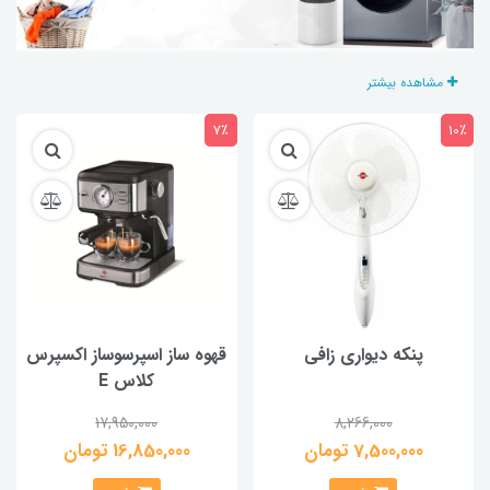
مشاهده بیشتر
7٪
10٪
پنکه دیواری زافی
قهوه ساز اسپرسوساز اكسپرس
كلاس E
17,950,000
8,266,000
7,500,000 تومان
16,850,000 تومان