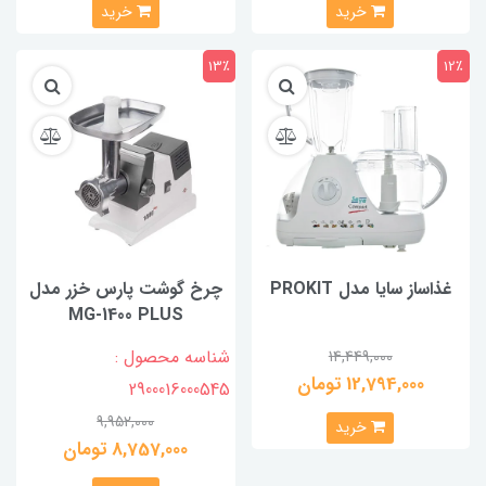
خرید
خرید
13٪
12٪
غذاساز سایا مدل PROKIT
چرخ گوشت پارس خزر مدل
MG-1400 PLUS
شناسه محصول :
14,449,000
12,794,000 تومان
2900016000545
9,952,000
خرید
8,757,000 تومان