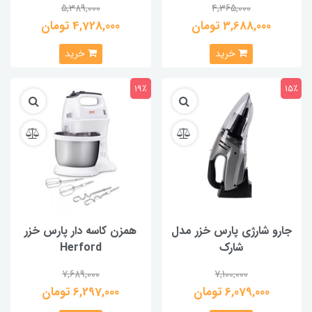
5,389,000
4,365,000
3,688,000 تومان
4,728,000 تومان
خرید
خرید
19٪
15٪
جارو شارژی پارس خزر مدل
همزن کاسه دار پارس خزر
شارک
Herford
7,689,000
7,100,000
6,079,000 تومان
6,297,000 تومان