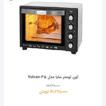
آون توستر سایا مدل Vulcan-35
15,268,000
13,298,000 تومان