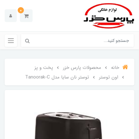
0
خانه
محصولات پارس خزر
پخت و پز
اون توستر
توستر نان سایا مدل Tanoorak-C