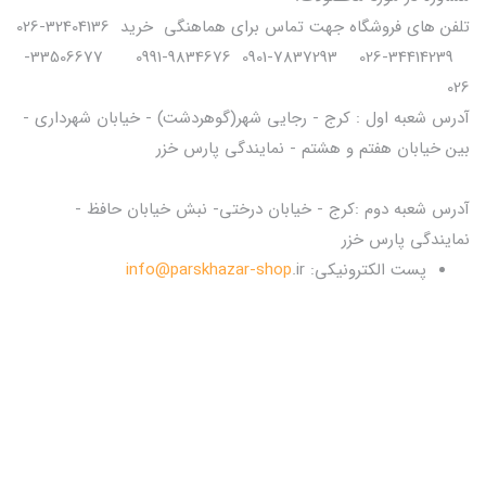
تلفن های فروشگاه جهت تماس برای هماهنگی خرید 32404136-026
34414239-026 7837293-0901 9834676-0991 33506677-
026
آدرس شعبه اول : کرج - رجایی شهر(گوهردشت) - خیابان شهرداری -
بین خیابان هفتم و هشتم - نمایندگی پارس خزر
آدرس شعبه دوم :کرج - خیابان درختی- نبش خیابان حافظ -
نمایندگی پارس خزر
پست الکترونیکی:
.ir
info@parskhazar-shop