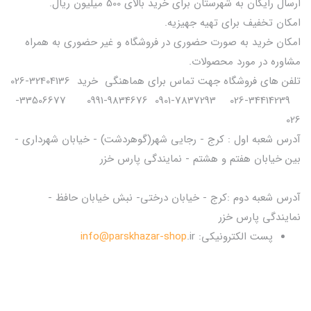
ارسال رایگان به شهرستان برای خرید بالای 500 میلیون ریال.
امکان تخفیف برای تهیه جهیزیه.
امکان خرید به صورت حضوری در فروشگاه و غیر حضوری به همراه
مشاوره در مورد محصولات.
تلفن های فروشگاه جهت تماس برای هماهنگی خرید 32404136-026
34414239-026 7837293-0901 9834676-0991 33506677-
026
آدرس شعبه اول : کرج - رجایی شهر(گوهردشت) - خیابان شهرداری -
بین خیابان هفتم و هشتم - نمایندگی پارس خزر
آدرس شعبه دوم :کرج - خیابان درختی- نبش خیابان حافظ -
نمایندگی پارس خزر
پست الکترونیکی:
.ir
info@parskhazar-shop