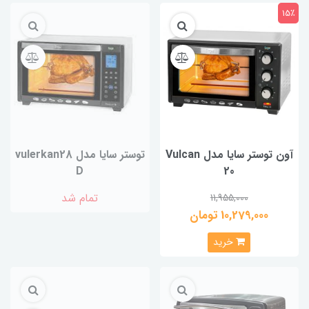
15٪
آون توستر سایا مدل Vulcan
توستر سایا مدل vulerkan28
D
20
تمام شد
11,955,000
10,279,000 تومان
خرید