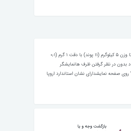
ترازوی آشپزخانه پارس خزر مدل هابی لایف، ترازوی دیجیتال قابلیت اندازه گیری تا دو واحد انسقابلیت اندازه گیری تا وزن ۵ کیلوگرم (۱۱ پوند) با دقت ۱ گرم (۰٫۱
ی قلمی ۱٫۵ ولتقابلیت سنجش وزن خالص مواد بدون در نظر گرفتن ظرف هانمایشگر
---" روی صفحه نمایشداراي نشان استاندارد اروپا
بازگشت وجه و یا