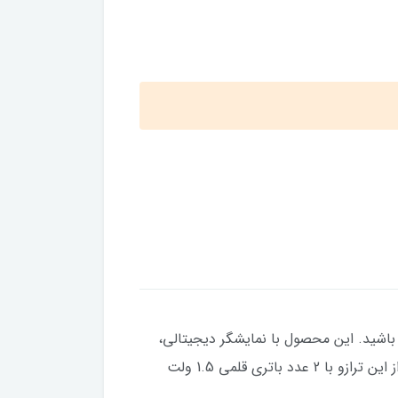
زوی ترازو ديجيتال Habi-life پارس خزر ار مد نظر داشته باشید. این محصول با نمایشگر دیجیتالی،
گنجایش اندازه گیری تا 5 کیلوگرم و امکان اندازه گیری تا 2 واحد انس می تواند به شما کمک شایانی بکند. استفاده از این ترازو با 2 عدد باتری قلمی 1.5 ولت