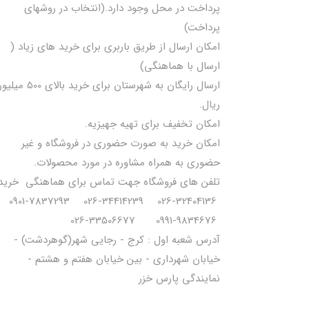
پرداخت در محل وجود دارد.(انتخاب در روشهای
پرداخت)
امکان ارسال از طریق باربری برای خرید های زیاد (
ارسال با هماهنگی)
ارسال رایگان به شهرستان برای خرید بالای 0
ریال.
امکان تخفیف برای تهیه جهیزیه.
امکان خرید به صورت حضوری در فروشگاه و غیر
حضوری به همراه مشاوره در مورد محصولات.
تلفن های فروشگاه جهت تماس برای هماهنگی خرید
32404136-026 34414239-026 7837293-0901
9834676-0991 33506677-026
آدرس شعبه اول : کرج - رجایی شهر(گوهردشت) -
خیابان شهرداری - بین خیابان هفتم و هشتم -
نمایندگی پارس خزر