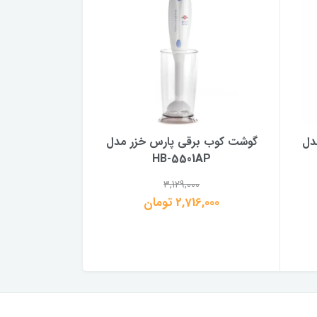
دل
گوشت کوب برقی پارس خزر مدل
HB-5501AP
3,129,000
2,716,000 تومان