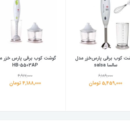
ت کوب برقی پارس‌خزر مدل
گوشت کوب برقی پارس خزر م
سالسا salsa
HB-5503AP
4,917,000
6,189,000
5,459,000 تومان
4,188,000 تومان