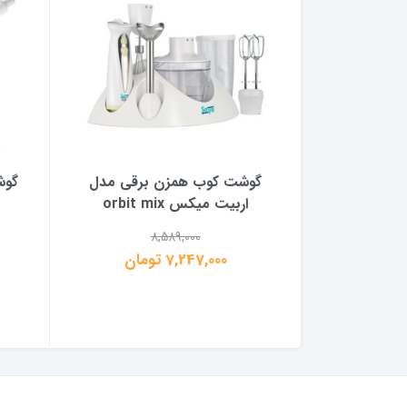
مخلوط کن پارس خزر مدل HB-
گوشت کوب همزن برقی مدل
گوش
اربیت میکس orbit mix
8,589,000
7,247,000 تومان