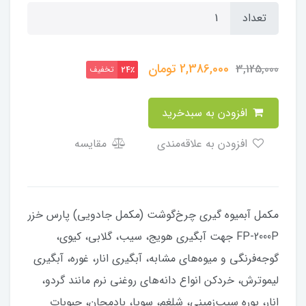
تعداد
2,386,000
تومان
3,125,000
تخفیف
24٪
افزودن به سبدخرید
افزودن به علاقه‌مندی
مقایسه
مکمل آبمیوه گیری چرخ‌گوشت (مکمل جادویی) پارس خزر
FP-2000P جهت آبگیری هویج، سیب، گلابی، کیوی،
گوجه‌فرنگی و میوه‌های مشابه، آبگیری انار، غوره، آبگیری
لیموترش، خردکن انواع دانه‌های روغنی نرم مانند گردو،
انار،ِ پوره سیب‌زمینی، شلغم، سویا، بادمجان، حبوبات