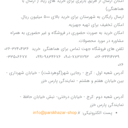
امکان ارسال از طریق باربری برای خرید های زیاد ( ارسال با
هماهنگی)
ارسال رایگان به شهرستان برای خرید بالای 500 میلیون ریال.
امکان تخفیف برای تهیه جهیزیه.
امکان خرید به صورت حضوری در فروشگاه و غیر حضوری به همراه
مشاوره در مورد محصولات.
تلفن های فروشگاه جهت تماس برای هماهنگی خرید 32404136-026
34414239-026 7837293-0901 9834676-0991 33506677-
026
آدرس شعبه اول : کرج - رجایی شهر(گوهردشت) - خیابان شهرداری -
بین خیابان هفتم و هشتم - نمایندگی پارس خزر
آدرس شعبه دوم :کرج - خیابان درختی- نبش خیابان حافظ -
نمایندگی پارس خزر
پست الکترونیکی:
.ir
info@parskhazar-shop