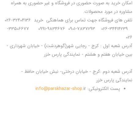
امکان خرید به صورت حضوری در فروشگاه و غیر حضوری به همراه
مشاوره در مورد محصولات.
تلفن های فروشگاه جهت تماس برای هماهنگی خرید 32404136-026
34414239-026 7837293-0901 9834676-0991 33506677-
026
آدرس شعبه اول : کرج - رجایی شهر(گوهردشت) - خیابان شهرداری -
بین خیابان هفتم و هشتم - نمایندگی پارس خزر
آدرس شعبه دوم :کرج - خیابان درختی- نبش خیابان حافظ -
نمایندگی پارس خزر
پست الکترونیکی:
.ir
info@parskhazar-shop