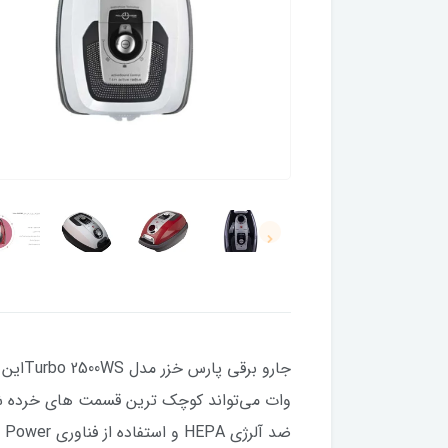
وات می‌تواند کوچک‌ ترین قسمت‌ های خرده شد
ضد آلرژی HEPA و استفاده از فناوری Quattro Power، لوله تلسکوپی و خرطومی با قابلیت چرخش 360 درجه می باشد.