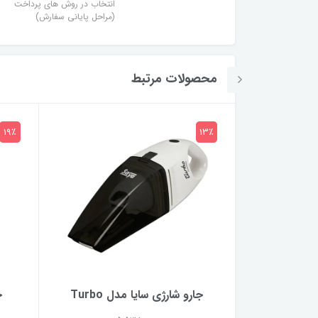
انتخاب در روش های پرداخت
(مراحل پایانی سفارش)
محصولات مرتبط
19٪
13٪
جارو برقی پارس خزر مدل VC-
جارو شارژی سایا مدل Turbo
ج