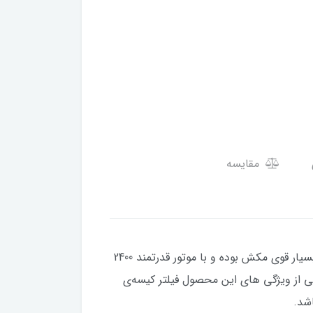
مقایسه
جارو برقی پارس خزر مدل Turbo 2500WSاین دستگاه از نوع جاروهای کیسه‌ دار می باشد و با برخورداری از سیستم بسیار قوی مکش بوده و با موتور قدرتمند 2400
ی از ویژگی های این محصول فیلتر کیسه‌ی