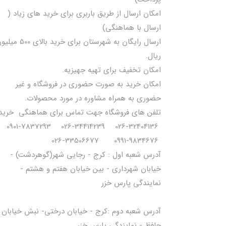
امکان ارسال از طریق باربری برای خرید های زیاد (
ارسال با هماهنگی)
ارسال رایگان به شهرستان برای خرید بالای 0
ریال.
امکان تخفیف برای تهیه جهیزیه.
امکان خرید به صورت حضوری در فروشگاه و غیر
حضوری به همراه مشاوره در مورد محصولات.
تلفن های فروشگاه جهت تماس برای هماهنگی خرید
32404136-026 34414239-026 7837293-0901
9834676-0991 33506677-026
آدرس شعبه اول : کرج - رجایی شهر(گوهردشت) -
خیابان شهرداری - بین خیابان هفتم و هشتم -
نمایندگی پارس خزر
آدرس شعبه دوم :کرج - خیابان درختی- نبش خیابان
حافظ - نمایندگی پارس خزر