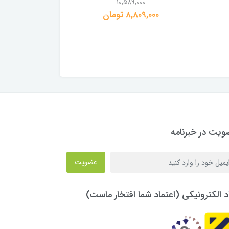
00
10,589,000
8,809,000 تومان
,704,000
یت در خبرنامه
عضویت
د الکترونیکی (اعتماد شما افتخار ماست)