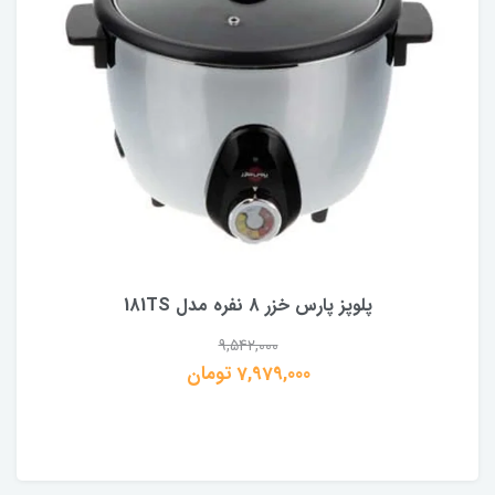
پلوپز پارس خزر 8 نفره مدل 181TS
9,542,000
7,979,000 تومان