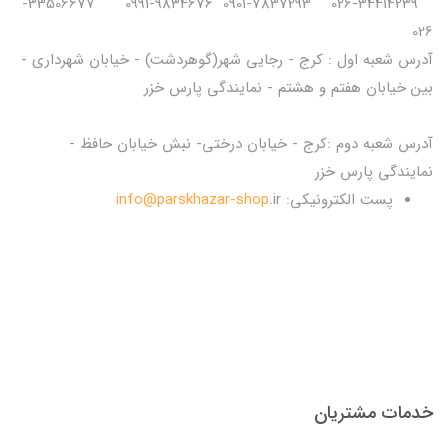
34414239-026 7837293-0901 9834676-0991 33506677-
026
آدرس شعبه اول : کرج - رجایی شهر(گوهردشت) - خیابان شهرداری -
بین خیابان هفتم و هشتم - نمایندگی پارس خزر
آدرس شعبه دوم :کرج - خیابان درختی- نبش خیابان حافظ -
نمایندگی پارس خزر
پست الکترونیکی:
.ir
info@parskhazar-shop
خدمات مشتریان