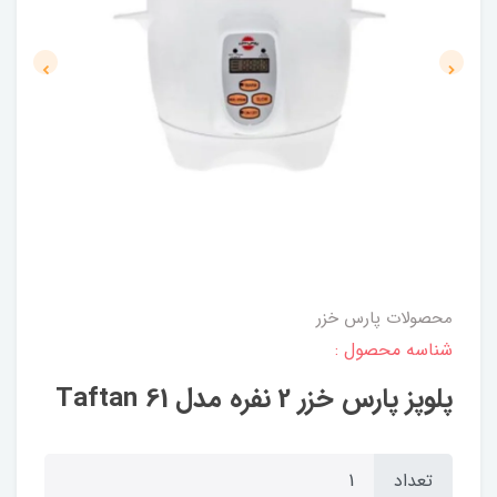
محصولات پارس خزر
شناسه محصول :
پلوپز پارس خزر 2 نفره مدل Taftan 61
تعداد