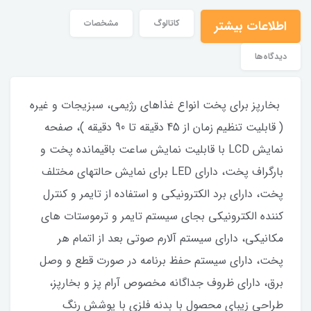
اطلاعات بیشتر
کاتالوگ
مشخصات
دیدگاه‌ها
بخارپز براي پخت انواع غذاهاي رژيمي، سبزيجات و غيره
( قابليت تنظيم زمان از 45 دقيقه تا 90 دقيقه )، صفحه
نمايش LCD با قابليت نمايش ساعت باقيمانده پخت و
بارگراف پخت، داراي LED براي نمايش حالتهاي مختلف
پخت، داراي برد الكترونيكي و استفاده از تايمر و كنترل
كننده الكترونيكي بجاي سيستم تايمر و ترموستات هاي
مكانيكي، داراي سيستم آلارم صوتي بعد از اتمام هر
پخت، داراي سيستم حفظ برنامه در صورت قطع و وصل
برق، داراي ظروف جداگانه مخصوص آرام پز و بخارپز،
طراحی زیبای محصول با بدنه فلزی با پوشش رنگ