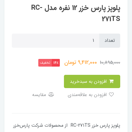
پلوپز پارس خزر 12 نفره مدل RC-
271TS
تعداد
9,412,000
تومان
10,895,000
تخفیف
14٪
افزودن به سبدخرید
افزودن به علاقه‌مندی
مقایسه
پلوپز پارس خزر RC-271TS از محصولات شرکت پارس‌خزر