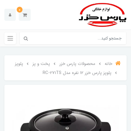
0
خانه
محصولات پارس خزر
پخت و پز
پلوپز
پلوپز پارس خزر 12 نفره مدل RC-271TS