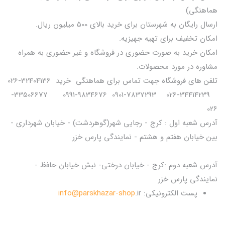
هماهنگی)
ارسال رایگان به شهرستان برای خرید بالای 500 میلیون ریال.
امکان تخفیف برای تهیه جهیزیه.
امکان خرید به صورت حضوری در فروشگاه و غیر حضوری به همراه
مشاوره در مورد محصولات.
تلفن های فروشگاه جهت تماس برای هماهنگی خرید 32404136-026
34414239-026 7837293-0901 9834676-0991 33506677-
026
آدرس شعبه اول : کرج - رجایی شهر(گوهردشت) - خیابان شهرداری -
بین خیابان هفتم و هشتم - نمایندگی پارس خزر
آدرس شعبه دوم :کرج - خیابان درختی- نبش خیابان حافظ -
نمایندگی پارس خزر
پست الکترونیکی:
.ir
info@parskhazar-shop