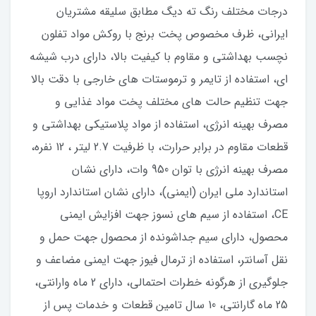
درجات مختلف رنگ ته دیگ مطابق سلیقه مشتریان
ايراني، ظرف مخصوص پخت برنج با روکش مواد تفلون
نچسب بهداشتی و مقاوم با کیفیت بالا، داراي درب شیشه
ای، استفاده از تایمر و ترموستات های خارجی با دقت بالا
جهت تنظیم حالت های مختلف پخت مواد غذایی و
مصرف بهینه انرژی، استفاده از مواد پلاستیکی بهداشتي و
قطعات مقاوم در برابر حرارت، با ظرفيت 2.7 ليتر ، 12 نفره،
مصرف بهينه انرژي با توان 950 وات، دارای نشان
استاندارد ملی ایران (ایمنی)، داراي نشان استاندارد اروپا
CE، استفاده از سیم های نسوز جهت افزايش ايمني
محصول، داراي سيم جداشونده از محصول جهت حمل و
نقل آسانتر، استفاده از ترمال فيوز جهت ايمني مضاعف و
جلوگيري از هرگونه خطرات احتمالي، داراي 2 ماه وارانتي،
25 ماه گارانتي، 10 سال تامين قطعات و خدمات پس از