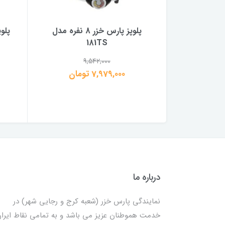
پلوپز پارس خزر 12 نفره مدل RC-
پلوپز پارس خزر 8 نفره مدل
181TS
9,542,000
1
7,979,000 تومان
درباره ما
نمایندگی پارس خزر (شعبه کرج و رجایی شهر) در
خدمت هموطنان عزیز می باشد و به تمامی نقاط ایرا