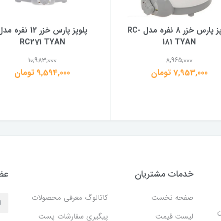
پلوپز پارس خزر 8 نفره مدل RC-
پلوپز پارس خزر 12 نفره م
RC271 TYAN
181 TYAN
10,983,000
8,965,000
7,953,000 تومان
9,594,000 تومان
خدمات مشتریان
عضو
صفحه نخست
کاتالوگ معرفی محصولات
ن
لیست قیمت
پیگیری سفارشات پست