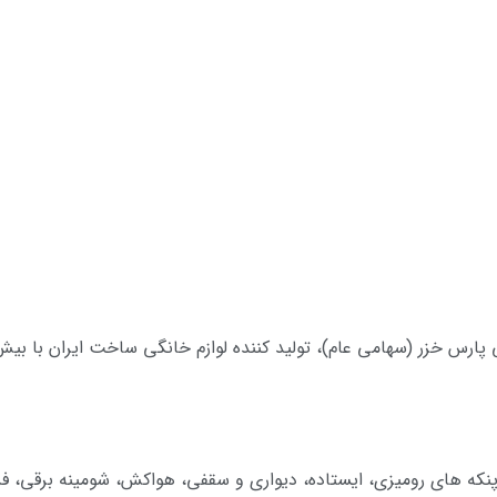
ارس خزر (سهامی عام)، تولید کننده لوازم خانگی ساخت ایران با بی
ماشین لباسشویی ۷ و ۸ کیلویی، پنکه های رومیزی، ایستاده، دیواری و سقفی، هواکش، شومی