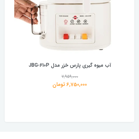
آب میوه گیری پارس خزر مدل JBG-610P
7,959,000
6,750,000 تومان