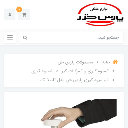
0
خانه
محصولات پارس خزر
آبمیوه گیری و آبمرکبات گیر
آبمیوه گیری
آب میوه گیری پارس خزر مدل JC-700P