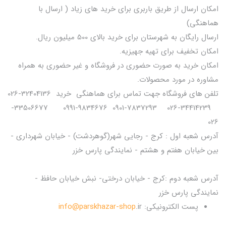
امکان ارسال از طریق باربری برای خرید های زیاد ( ارسال با
هماهنگی)
ارسال رایگان به شهرستان برای خرید بالای 500 میلیون ریال.
امکان تخفیف برای تهیه جهیزیه.
امکان خرید به صورت حضوری در فروشگاه و غیر حضوری به همراه
مشاوره در مورد محصولات.
تلفن های فروشگاه جهت تماس برای هماهنگی خرید 32404136-026
34414239-026 7837293-0901 9834676-0991 33506677-
026
آدرس شعبه اول : کرج - رجایی شهر(گوهردشت) - خیابان شهرداری -
بین خیابان هفتم و هشتم - نمایندگی پارس خزر
آدرس شعبه دوم :کرج - خیابان درختی- نبش خیابان حافظ -
نمایندگی پارس خزر
پست الکترونیکی:
.ir
info@parskhazar-shop